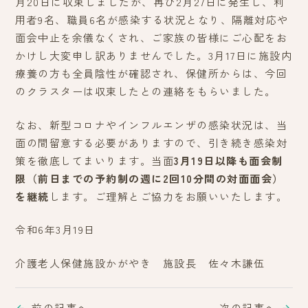
月20日に収束しましたが、再び2月27日に発生し、利
用者9名、職員6名が感染する状況となり、隔離対応や
面会中止を余儀なくされ、ご家族の皆様にご心配をお
かけし大変申し訳ありませんでした。3月17日に施設内
療養の方も全員陰性が確認され、保健所からは、今回
のクラスターは収束したとの連絡をもらいました。
なお、新型コロナやインフルエンザの感染状況は、当
面の間留意する必要がありますので、引き続き感染対
策を徹底してまいります。当面
3月19日以降も面会制
限（前日までの予約制の週に2回10分間の対面面会）
を継続
します。ご理解とご協力をお願いいたします。
令和6年3月19日
介護老人保健施設かがやき 施設長 佐々木謙伍
前の記事へ
次の記事へ